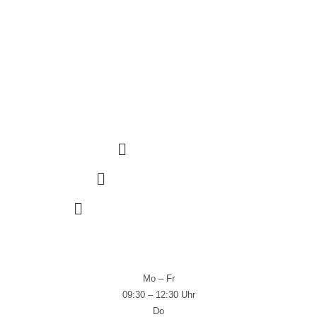
Notdienst
Schlüssel nachmachen
Schließanlagen
Sicherheitscheck
KONTAKT
0761 27 44 22
info@schlosstechnik.de
Guntramstraße 11, 79106 Freiburg
SHOP ÖFFNUNGSZEITEN
Mo – Fr
09:30 – 12:30 Uhr
Do